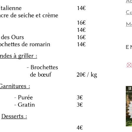
Ac
Ca
Me
E