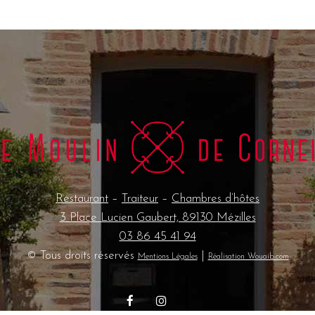
Restaurant
–
Traiteur
–
Chambres d’hôtes
3 Place Lucien Gaubert, 89130 Mézilles
03 86 45 41 94
© Tous droits réservés
|
Mentions Légales
Réalisation Wouaib.com