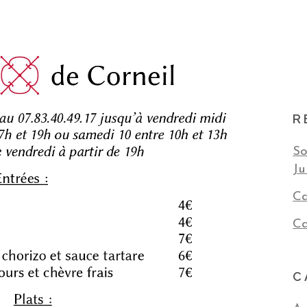
R
So
Ju
Ca
Ca
C