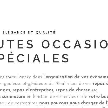
ÉLÉGANCE ET QUALITÉ
UTES OCCASI
PÉCIALES
e toute l’année dans
l’organisation de vos évènem
ine gouteuse et généreuse du Moulin lors de vos
repas 
iages
,
repas d’entreprises
,
repas de chasse
etc…
ns
sur-mesure
en fonction de vos envies et de
votre bu
seau de partenaires,
nous pouvons nous charger de l