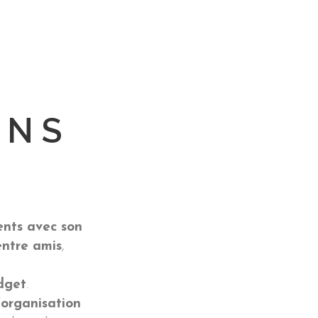
ONS
ents avec son
entre amis
,
dget
.
’organisation