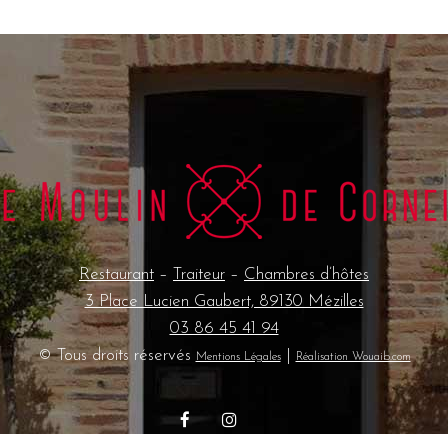
Restaurant
–
Traiteur
–
Chambres d’hôtes
3 Place Lucien Gaubert, 89130 Mézilles
03 86 45 41 94
© Tous droits réservés
|
Mentions Légales
Réalisation Wouaib.com