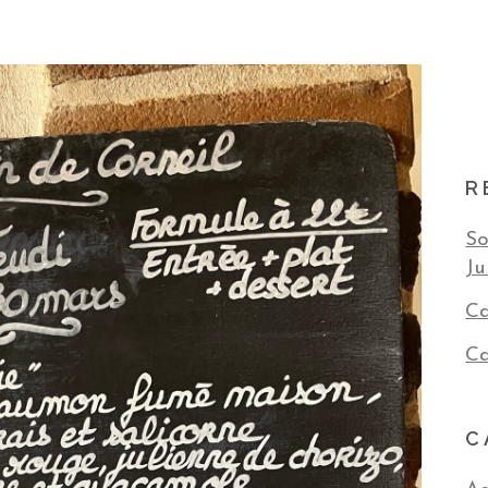
R
So
Ju
Ca
Ca
C