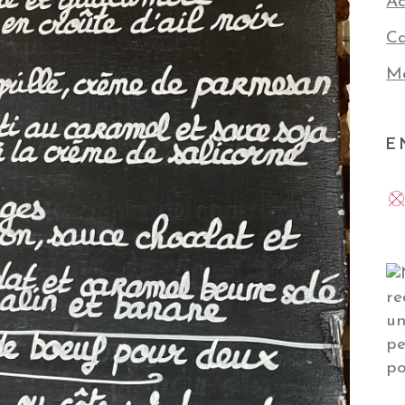
Ac
Ca
Me
E